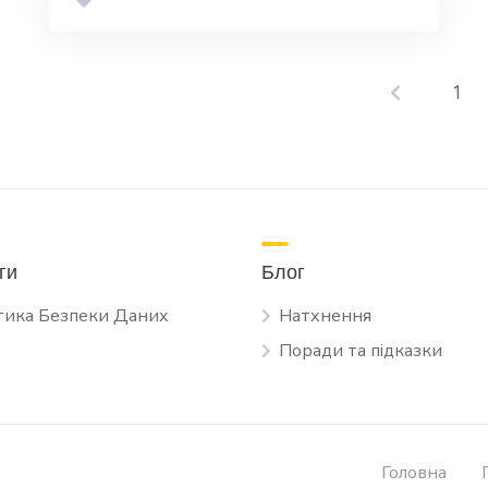
1
ги
Блог
тика Безпеки Даних
Натхнення
Поради та підказки
Головна