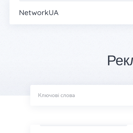
NetworkUA
Рек