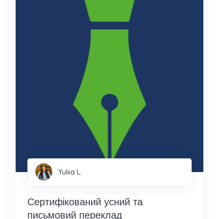
Yuliia L.
Сертифікований усний та
письмовий переклад