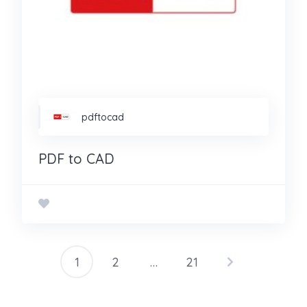
pdftocad
PDF to CAD
1
2
…
21