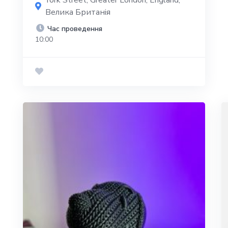
York Street, Greater London, England,
Велика Британія
Час проведення
10:00