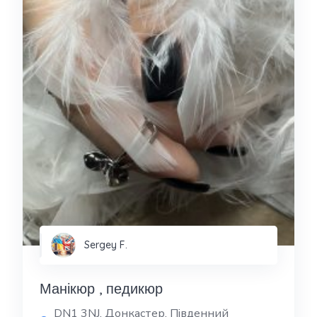
Sergey F.
Манікюр , педикюр
DN1 3NJ, Донкастер, Південний