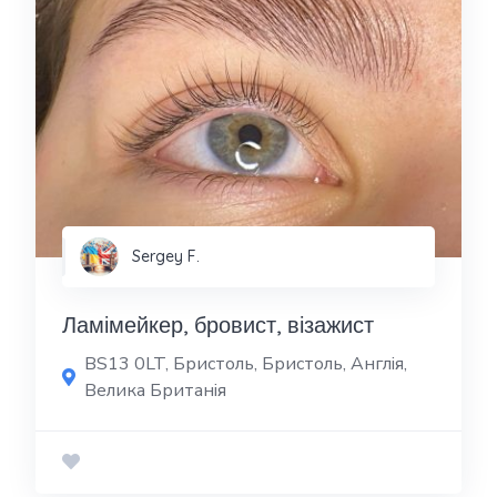
Sergey F.
Ламімейкер, бровист, візажист
BS13 0LT, Бристоль, Бристоль, Англія,
Велика Британія