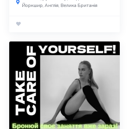
Йоркшир, Англія, Велика Британія