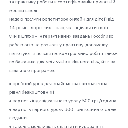
та практику роботи в сертифікованій приватній
мовній школі.
надаю послуги репетитора онлайн для дітей від
14 років і дорослих. знаю, як зацікавити своїх
учнів шляхом інтерактивних завдань і особливо
роблю опір на розмовну практику. допоможу
підготувати до іспитів, контрольних робіт і також
по бажанню для моїх учнів шкільного віку, йти за
шкільною програмою.
• пробний урок для знайомства і визначення
рівня безкоштовний
• вартість індивідуального уроку 500 грн/година
• вартість парного уроку 300 грн/година (з однієї
людини)
• також є можливість оплатити курс занять