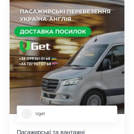
Uget
Пасажирські та вантажні