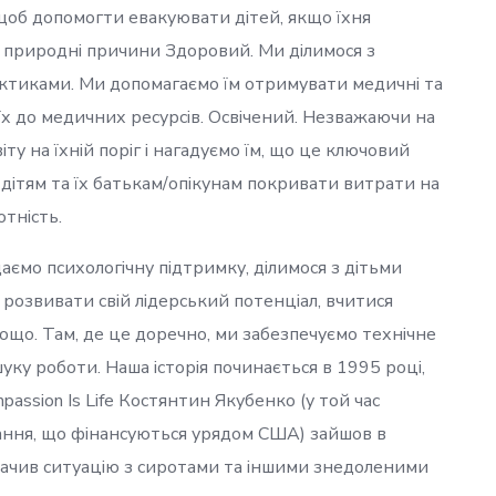
щоб допомогти евакуювати дітей, якщо їхня
и природні причини Здоровий. Ми ділимося з
ктиками. Ми допомагаємо їм отримувати медичні та
 їх до медичних ресурсів. Освічений. Незважаючи на
ту на їхній поріг і нагадуємо їм, що це ключовий
дітям та їх батькам/опікунам покривати витрати на
тність.
аємо психологічну підтримку, ділимося з дітьми
 розвивати свій лідерський потенціал, вчитися
що. Там, де це доречно, ми забезпечуємо технічне
уку роботи. Наша історія починається в 1995 році,
ssion Is Life Костянтин Якубенко (у той час
ання, що фінансуються урядом США) зайшов в
побачив ситуацію з сиротами та іншими знедоленими