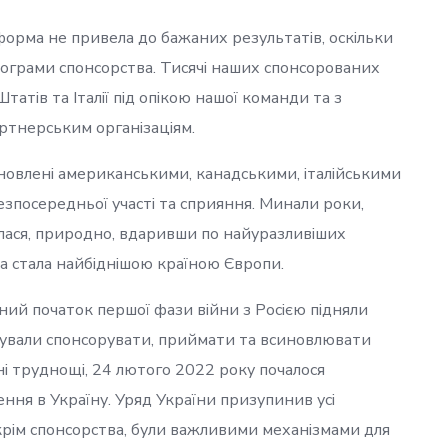
орма не привела до бажаних результатів, оскільки
ограми спонсорства. Тисячі наших спонсорованих
атів та Італії під опікою нашої команди та з
ртнерським організаціям.
иновлені американськими, канадськими, італійськими
езпосередньої участі та сприяння. Минали роки,
алася, природно, вдаривши по найуразливіших
на стала найбіднішою країною Європи.
ний початок першої фази війни з Росією підняли
вжували спонсорувати, приймати та всиновлювати
ьні труднощі, 24 лютого 2022 року почалося
ння в Україну. Уряд України призупинив усі
 окрім спонсорства, були важливими механізмами для