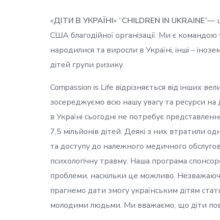
«
ДІТИ В УКРАЇНІ
» “
CHILDREN IN UKRAINE
”— ц
США благодійної організації. Ми є командою у
народилися та виросли в Україні, інші – іноз
дітей групи ризику.
Compassion is Life відрізняється від інших в
зосереджуємо всю нашу увагу та ресурси на до
в Україні сьогодні не потребує представленн
7,5 мільйонів дітей. Деякі з них втратили од
та доступу до належного медичного обслугов
психологічну травму. Наша програма спонсор
проблеми, наскільки це можливо. Незважаючи
прагнемо дати змогу українським дітям ста
молодими людьми. Ми вважаємо, що діти пов