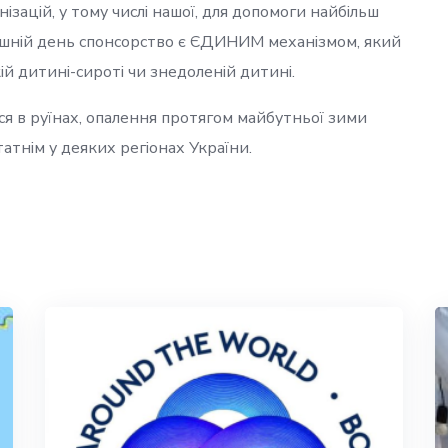
зацій, у тому числі нашої, для допомоги найбільш
ішній день спонсорство є ЄДИНИМ механізмом, який
 дитині-сироті чи знедоленій дитині.
ся в руїнах, опалення протягом майбутньої зими
тнім у деяких регіонах України.