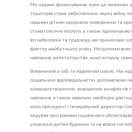
Ми надамо фінансування, коли це можливо, 
територія стане небезпечною через війну ч
нашими дітьми здоровою поведінкою та пра
стоматологічні послуги, а також підключаємо
всі небезпеки та труднощі, ми приносимо осві
фактор майбутнього успіху. Ми допомагаємо 
навчання, репетиторство, комп’ютерну грамо
Впевнений у собі та наділений силою. Ми над
соціальною відповідальністю, допомагаємо їм
командоутворенню, вирішенню конфліктів то
навчання, а також навички, необхідні для пош
коли президент і генеральний директор Compa
керував програмами соціального обслуговув
українські дитячі будинки та на власні очі 