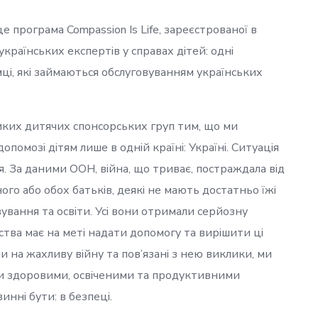
е програма Compassion Is Life, зареєстрованої в
країнських експертів у справах дітей: одні
емці, які займаються обслуговуванням українських
еликих дитячих спонсорських груп тим, що ми
помозі дітям лише в одній країні: Україні. Ситуація
я. За даними ООН, війна, що триває, постраждала від
ного або обох батьків, деякі не мають достатньо їжі
ування та освіти. Усі вони отримали серйозну
ства має на меті надати допомогу та вирішити ці
 на жахливу війну та пов’язані з нею виклики, ми
ти здоровими, освіченими та продуктивними
инні бути: в
безпеці.