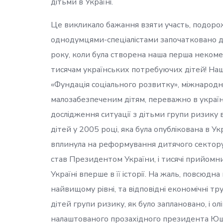
дітьми в Україні.
Це викликало бажання взяти участь, подорож 
однодумцями-спеціалістами започатковано д
року, коли була створена наша перша некоме
тисячам українських потребуючих дітей! Наш
«Фундація соціального розвитку», міжнародна
малозабезпеченим дітям, переважно в украї
дослідження ситуації з дітьми групи ризику в
дітей у 2005 році, яка була опублікована в Ук
вплинула на реформування дитячого сектору 
став Президентом України, і тисячі прийомни
Україні вперше в її історії. На жаль, повсюдна
найвищому рівні, та відповідні економічні
дітей групи ризику, як було заплановано, і 
налаштованого прозахідного президента Ющ