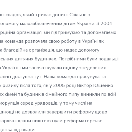
і спадок, який триває донині. Спільно з
опомогу малозабезпеченим дітям України. З 2004
рційна організація, ми підтримуємо та допомагаємо
а команда розпочала свою роботу в Україні як
 благодійна організація, що надає допомогу
нських дитячих будинках. Потрібними були подальші
 Україні, і ми започаткували оцінку знедолених
раїні і доступна тут. Наша команда просунула та
ризику після того, як у 2005 році Віктор Ющенко
х сімей та будинків сімейного типу виникли по всій
 корупція серед урядовців, у тому числі на
 труднощі не дозволили завершити реформу щодо
олігархічні клани виштовхнули реформаторсько
енка від влади.