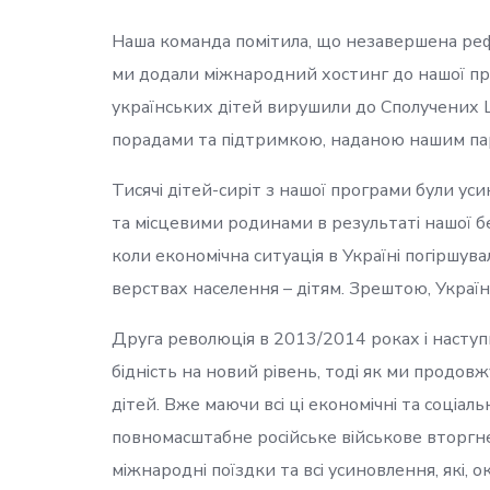
Наша команда помітила, що незавершена реф
ми додали міжнародний хостинг до нашої пр
українських дітей вирушили до Сполучених Шт
порадами та підтримкою, наданою нашим па
Тисячі дітей-сиріт з нашої програми були ус
та місцевими родинами в результаті нашої б
коли економічна ситуація в Україні погіршув
верствах населення – дітям. Зрештою, Украї
Друга революція в 2013/2014 роках і наступ
бідність на новий рівень, тоді як ми продо
дітей. Вже маючи всі ці економічні та соціал
повномасштабне російське військове вторгне
міжнародні поїздки та всі усиновлення, які,