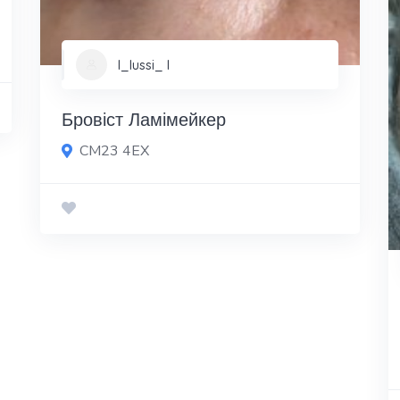
l_lussi_ l
Бровіст Ламімейкер
CM23 4EX