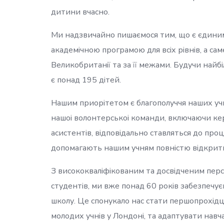
дитини вчасно.
Ми надзвичайно пишаємося тим, що є єдиним
академічною програмою для всіх рівнів, а са
Великобританії та за її межами. Будучи найб
є понад 195 дітей.
Нашим приорітетом є благополуччя наших учні
нашоі волонтерськоі команди, включаючи кері
асистентів, відповідально ставляться до про
допомагають нашим учням повністю відкрити 
З висококваліфікованим та досвідченим пер
студентів, ми вже понад 60 років забезпечуєм
школу. Це спонукало нас стати першопрохідця
молодих учнів у Лондоні, та адаптувати навч