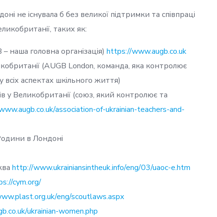
оні не існувала б без великої підтримки та співпраці
ликобританії, таких як:
 – наша головна організація)
https://www.augb.co.uk
еликобританії (AUGB London, команда, яка контролює
у всіх аспектах шкільного життя)
ів у Великобританії (союз, який контролює та
/www.augb.co.uk/association-of-ukrainian-teachers-and-
Родини в Лондоні
ква
http://www.ukrainiansintheuk.info/eng/03/uaoc-e.htm
ps://cym.org/
www.plast.org.uk/eng/scoutlaws.aspx
b.co.uk/ukrainian-women.php