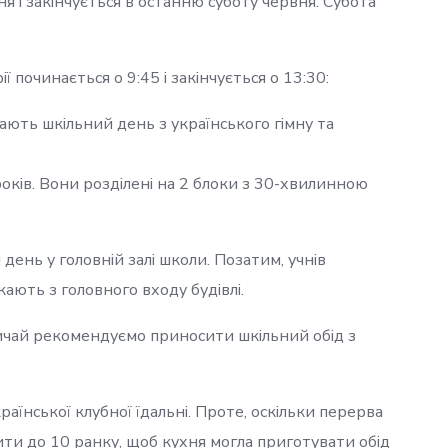
я і закінчується в останню суботу червня. Субота
 починається о 9:45 і закінчується о 13:30:
нають шкільний день з українського гімну та
років. Вони розділені на 2 блоки з 30-хвилинною
 день у головній залі школи. Позатим, учнів
кають з головного входу будівлі.
вичай рекомендуємо приносити шкільний обід з
раїнської клубної їдальні. Проте, оскільки перерва
ити до 10 ранку, щоб кухня могла приготувати обід