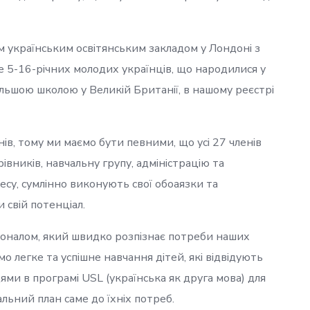
 українським освітянським закладом у Лондоні з
ме 5-16-річних молодих українців, що народилися у
ільшою школою у Великій Британії, в нашому реєстрі
в, тому ми маємо бути певними, що усі 27 членів
вників, навчальну групу, адміністрацію та
цесу, сумлінно виконують свої обоаязки та
свій потенціал.
соналом, який швидко розпізнає потреби наших
о легке та успішне навчання дітей, які відвідують
ми в програмі USL (українська як друга мова) для
альний план саме до їхніх потреб.