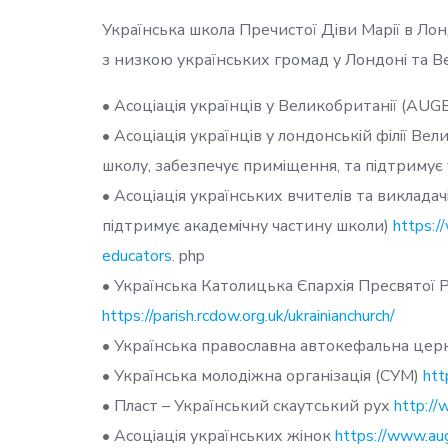
Українська школа Пречистої Діви Марії в Лонд
з низкою українських громад у Лондоні та Ве
• Асоціація українців у Великобританії (AUGB
• Асоціація українців у лондонській філії В
школу, забезпечує приміщення, та підтримує 
• Асоціація українських вчителів та викладач
підтримує академічну частину школи)
https:/
educators
. php
• Українська Католицька Єпархія Пресвятої 
https://parish.rcdow.org.uk/ukrainianchurch/
• Українська православна автокефальна цер
• Українська молодіжна організація (СУМ)
htt
• Пласт – Український скаутський рух
http://
• Асоціація українських жінок
https://www.aug