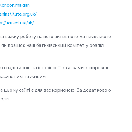
/london.maidan
ianinstitute.org.uk/
s://ucu.edu.ua/uk/
та важку роботу нашого активного Батьківського
 як працює наш батьківський комітет у розділі
 спадщиною та історією, її зв’язками з широкою
насиченим та живим.
а цьому сайті є для вас корисною. За додатковою
оли.