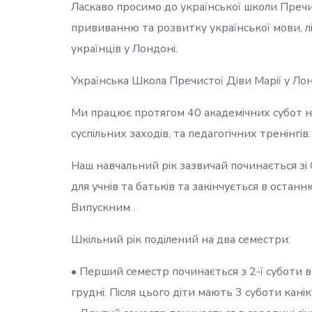
Ласкаво просимо до української школи Пречист
прививанню та розвитку української мови, л
українців у Лондоні.
Українська Школа Пречистої Діви Марії у Л
Ми працює протягом 40 академічних субот на 
суспільних заходів, та педагогічних тренінгів.
Наш навчальний рік зазвичай починається зі
для учнів та батьків та закінчується в оста
Випускним .
Шкільний рік поділений на два семестри:
• Перший семестр починається з 2-ї суботи в
грудні. Після цього діти мають 3 суботи кані