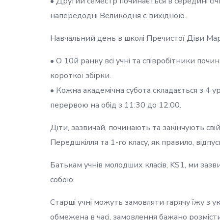
• Другий семестр починається в середині січн
напередодні Великодня є вихідною.
Навчальний день в школі Пречистої Діви Марії
• О 10й ранку всі учні та співробітники почи
короткої збірки.
• Кожна академічна субота складається з 4 у
перервою на обід з 11:30 до 12:00.
Діти, зазвичай, починають та закінчують свій
Передшкілля та 1-го класу, як правило, відпус
Батькам учнів молодших класів, KS1, ми заз
собою.
Старші учні можуть замовляти гарячу їжу з ук
обмежена в часі, замовлення бажано розміст