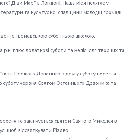
ої Діви Марії в Лондоні. Наша місія полягає у
ітератури та культурної спадщини молодій громаді
ондоні є громадською суботньою школою.
рік, плюс додаткові суботи та неділі для творчих та
 Свята Першого Дзвоника в другу суботу вересня
нню суботу червня Святом Останнього Дзвоника та
ересня та закінчується святом Святого Миколая в
кул, щоб відсвяткувати Різдво.