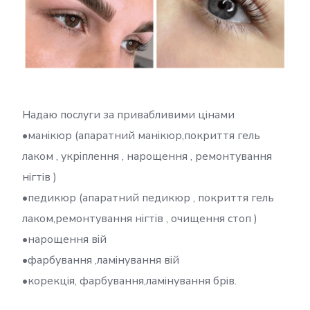
Надаю послуги за привабливими цінами
•манікюр (апаратний манікюр,покриття гель
лаком , укріплення , нарощення , ремонтування
нігтів )
•педикюр (апаратний педикюр , покриття гель
лаком,ремонтування нігтів , очищення стоп )
•нарощення вій
•фарбування ,ламінування вій
•корекція, фарбування,ламінування брів.