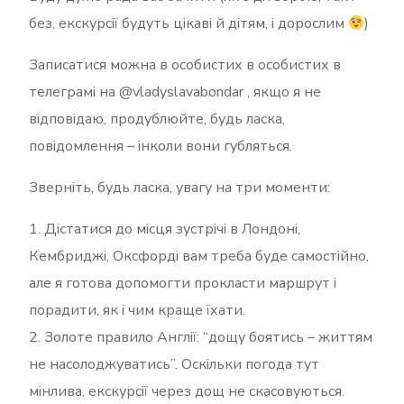
без, екскурсії будуть цікаві й дітям, і дорослим
)
Записатися можна в особистих в особистих в
телеграмі на @vladyslavabondar , якщо я не
відповідаю, продублюйте, будь ласка,
повідомлення – інколи вони губляться.
Зверніть, будь ласка, увагу на три моменти:
1. Дістатися до місця зустрічі в Лондоні,
Кембриджі, Оксфорді вам треба буде самостійно,
але я готова допомогти прокласти маршрут і
порадити, як і чим краще їхати.
2. Золоте правило Англії: “дощу боятись – життям
не насолоджуватись”. Оскільки погода тут
мінлива, екскурсії через дощ не скасовуються.