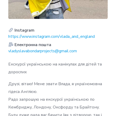
Instagram
https://www.instagram.com/vlada_and_england
Електронна пошта
vladyslavabondarprojects@gmail.com
Екскурсії українською на канікулах для дітей та
дорослих
Друзі, вітаю! Мене звати Влада, я україномовна
гідеса Англією.
Радо запрошую на екскурсії українською по
Кембриджу, Лондону, Оксфорду та Брайтону.
Буду дуже рада вас бачити (як з дітворою, так і