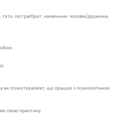
 тато, сестра/брат, начальник, чоловік/дружина,
собою,
що
на як психотерапевт, що працює з психологічною
ряю свою практику