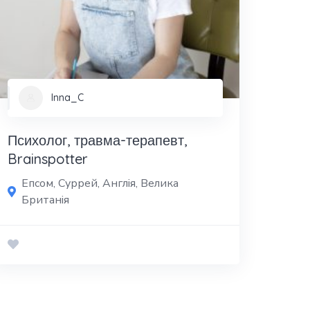
Inna_C
Психолог, травма-терапевт,
Brainspotter
Епсом, Суррей, Англія, Велика
Британія