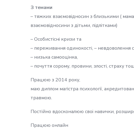
З темами
– тяжких взаємовідносин з близькими ( мама,
взаємовідносини з дітьми, підлітками)
– Особистісні кризи та
– переживання одинокості, – невдоволення 
– низька самооцінка,
– почуття сорому, провини, злості, страху то
Працюю з 2014 року,
маю диплом магістра психології, акредитова
травмою.
Постійно вдосконалюю своі навички, розши
Працюю онлайн